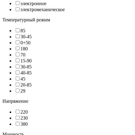
электронное
электромеханическое
Температурный режим
85
30-45
0+50
180
70
15-90
30-85
40-85
45
20-85
29
Напряжение
220
230
380
Мощность