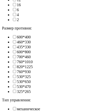
16
6
4
2
Размер противня:
600*400
460*330
435*330
600*800
700*460
760*1010
820*1225
760*930
530*325
530*650
530*470
325*265
Тип управления:
механическое