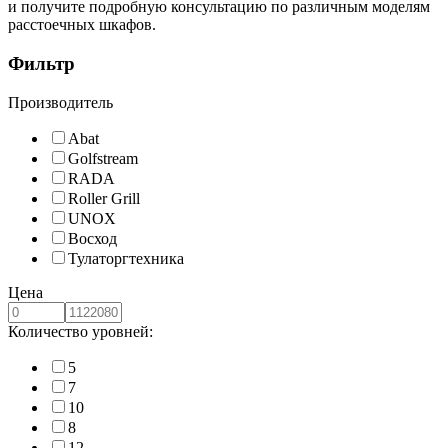
и получите подробную консультацию по различным моделям
расстоечных шкафов.
Фильтр
Производитель
Abat
Golfstream
RADA
Roller Grill
UNOX
Восход
Тулаторгтехника
Цена
Количество уровней:
5
7
10
8
12