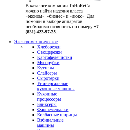
В каталоге компании ToHoReCa
можно найти изделия класса
«эконом», «бизнес» и «люкс». Для
помощи в выборе аппаратов
необходимо позвонить по номеру
+7
(831) 423-97-25
.
Электромеханическое
Хлеборезки
Овощерезки
Картофелечистки
Мясорубки
Куттеры
Слайсеры
Сыротерки
Универсальные
кухонные машины
Кухонные
процессоры
Бликсеры
Фаршемешалки
Колбасные шприцы
Взбивальные
машины