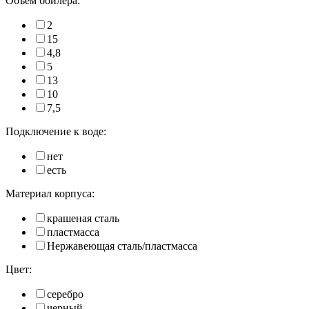
Объем бойлера:
2
15
4,8
5
13
10
7,5
Подключение к воде:
нет
есть
Материал корпуса:
крашеная сталь
пластмасса
Нержавеющая сталь/пластмасса
Цвет:
серебро
черный