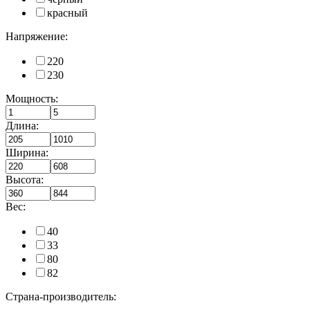
красный
Напряжение:
220
230
Мощность:
Длина:
Ширина:
Высота:
Вес:
40
33
80
82
Страна-производитель: